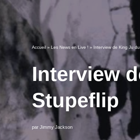
Accueil
»
Les News en Live !
»
Interview de King Ju du
Interview 
Stupeflip
par
Jimmy Jackson