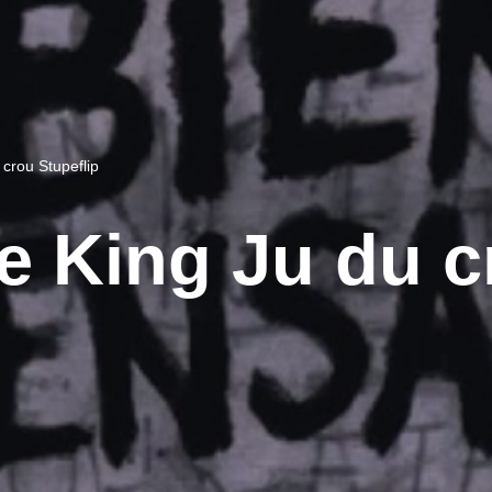
 crou Stupeflip
de King Ju du 