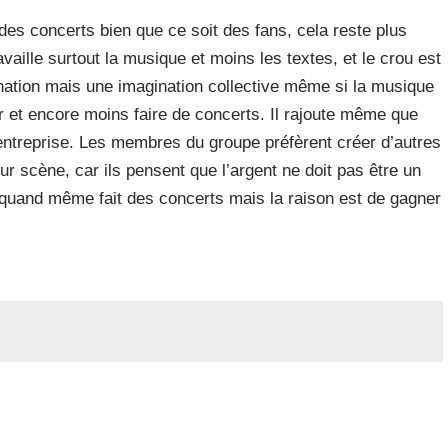
des concerts bien que ce soit des fans, cela reste plus
availle surtout la musique et moins les textes, et le crou est
nation mais une imagination collective même si la musique
er et encore moins faire de concerts. Il rajoute même que
entreprise. Les membres du groupe préfèrent créer d’autres
r scène, car ils pensent que l’argent ne doit pas être un
 a quand même fait des concerts mais la raison est de gagner
.
Les champs obligatoires sont indiqués avec
*