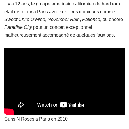
Il y a 12 ans, le groupe américain californien de hard rock
était de retour à Paris avec ses titres iconiques comme
Sweet Child O’Mine
,
November Rain
,
Patience
, ou encore
Paradise City
pour un concert exceptionnel
malheureusement accompagné de quelques faux pas.
Guns N Roses à Paris en 2010