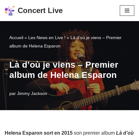
Concert Live
Aller
au
contenu
Accueil
»
Les News en Live !
»
Là d’où je viens – Premier
album de Helena Esparon
Là d’où je viens – Premier
album de Helena Esparon
par
Jimmy Jackson
Helena Esparon sort en 2015
son premier album
Là d’où