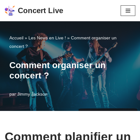
Concert Live
Aller
au
contenu
Accueil
»
Les News en Live !
»
Comment organiser un
concert ?
Comment organiser un
concert ?
par
Jimmy Jackson
Comment planifier un